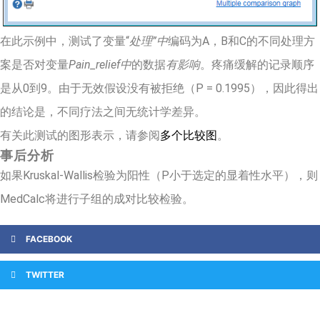
在此示例中，测试了变量“
处理”中
编码为A，B和C的不同处理方
案是否对变量
Pain_relief中
的数据
有影响
。疼痛缓解的记录顺序
是从0到9。由于无效假设没有被拒绝（P = 0.1995），因此得出
的结论是，不同疗法之间无统计学差异。
有关此测试的图形表示，请参阅
多个比较图
。
事后分析
如果Kruskal-Wallis检验为阳性（P小于选定的显着性水平），则
MedCalc将进行子组的成对比较检验。
FACEBOOK
TWITTER