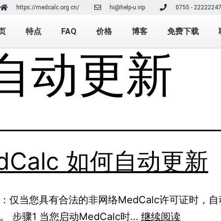
https://medcalc.org.cn/
hi@help-u.vip
0755 - 2222224
页
特点
FAQ
价格
博客
免费下载
自动更新
dCalc 如何自动更新
：仅当您具有合法的非网络MedCalc许可证时，
 步骤1 当您启动MedCalc时…
继续阅读