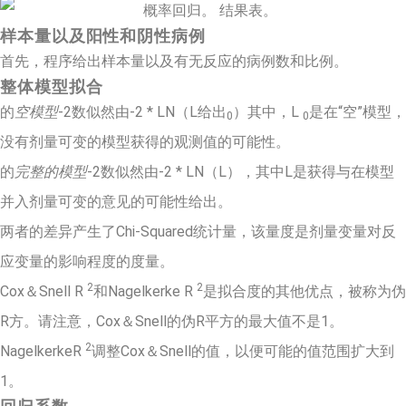
样本量以及阳性和阴性病例
首先，程序给出样本量以及有无反应的病例数和比例。
整体模型拟合
的
空模型
-2数似然由-2 * LN（L给出
）其中，L
是在“空”模型，
0
0
没有剂量可变的模型获得的观测值的可能性。
的
完整的模型
-2数似然由-2 * LN（L），其中L是获得与在模型
并入剂量可变的意见的可能性给出。
两者的差异产生了Chi-Squared统计量，该量度是剂量变量对反
应变量的影响程度的度量。
2
2
Cox＆Snell R
和Nagelkerke R
是拟合度的其他优点，被称为伪
R方。请注意，Cox＆Snell的伪R平方的最大值不是1。
2
NagelkerkeR
调整Cox＆Snell的值，以便可能的值范围扩大到
1。