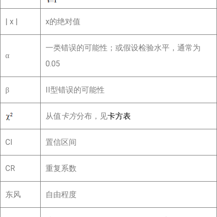
| x |
x的绝对值
一类错误的可能性；或假设检验水平，通常为
α
0.05
II型错误的可能性
β
从值
卡方
分布，见
卡方表
CI
置信区间
CR
重复系数
东风
自由程度