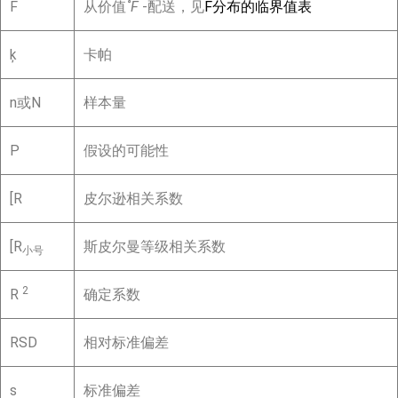
F
从价值
˚F
-配送，见
F分布的临界值表
ķ
卡帕
n或N
样本量
P
假设的可能性
[R
皮尔逊相关系数
[R
斯皮尔曼等级相关系数
小号
2
R
确定系数
RSD
相对标准偏差
s
标准偏差