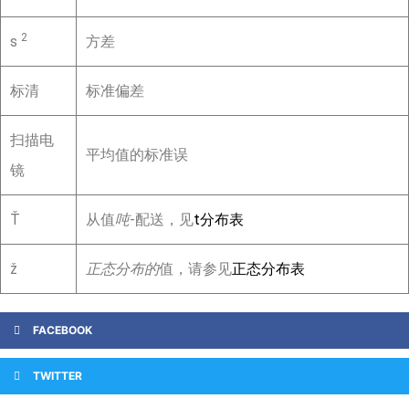
2
s
方差
标清
标准偏差
扫描电
平均值的标准误
镜
Ť
从值
吨
-配送，见
t分布表
ž
正态分布的
值，请参见
正态分布表
FACEBOOK
TWITTER