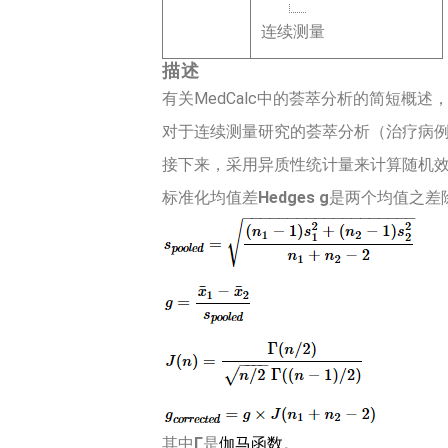
连续测量
描述
有关MedCalc中的荟萃分析的简短概述，
对于连续测量研究的荟萃分析（治疗病例与
接下来，采用异质性统计量来计算随机效应模型
标准化均值差
Hedges g
是两个均值之差
其中
Γ
是
伽马函数
。