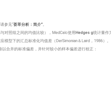
请参见“
荟萃分析：简介”
。
对照组之间的均值比较），MedCalc使用
Hedges g
统计量作
下的汇总标准化均值差（DerSimonian＆Laird，1986）。
除以合并的标准偏差，并针对较小的样本偏差进行校正：