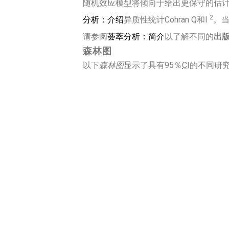
随机效应模型将倾向于给出更保守的估
2
分析：介绍
异质性统计Cohran Q和I
。
请参阅
荟萃分析：简介
以了解不同的
出
森林图
以下
森林图
显示了具有95％
CI
的不同研究