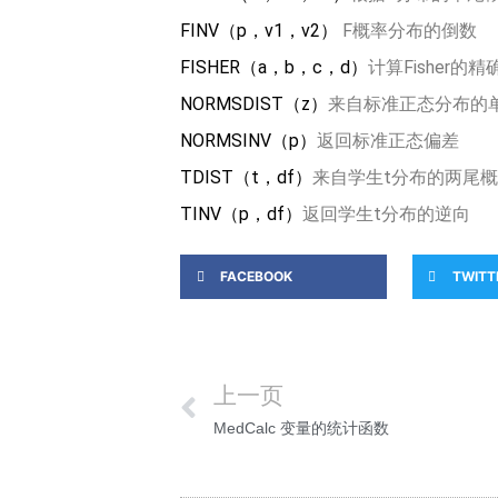
FINV（
p
，
v1
，
v2
）
F概率分布的倒数
FISHER（
a
，
b
，
c
，
d
）
计算Fisher的
NORMSDIST（
z
）
来自标准正态分布的
NORMSINV（
p
）
返回标准正态偏差
TDIST（
t
，
df
）
来自学生t分布的两尾
TINV（
p
，
df
）
返回学生t分布的逆向
FACEBOOK
TWITT
上一页
MedCalc 变量的统计函数