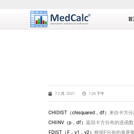
首
7 2 月, 2021
1:36 下午
CHIDIST（
chisquared
，
df
）
来自卡方分
CHIINV（
p
，
df
）
返回卡方分布的逆函数
FDIST（
F
，
v1
，
v2
）
根据F分布的单尾