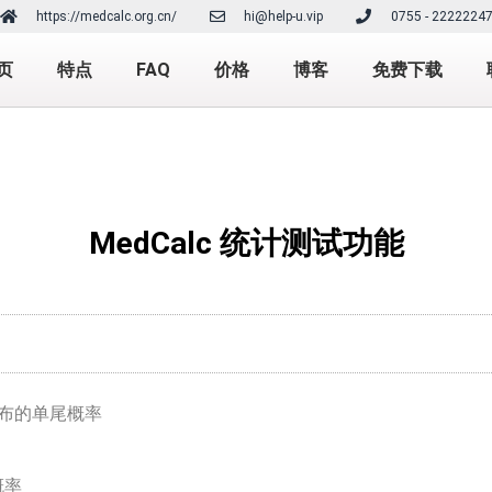
https://medcalc.org.cn/
hi@help-u.vip
0755 - 2222224
页
特点
FAQ
价格
博客
免费下载
MedCalc 统计测试功能
布的单尾概率
概率