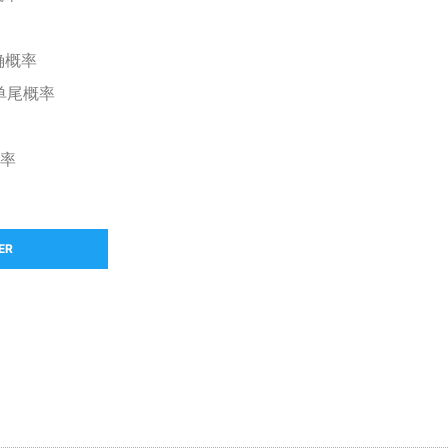
精确概率
单尾概率
概率
ER