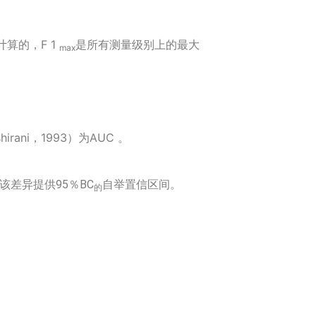
计算的，F
1
是所有测量级别上的最大
max
irani，1993）为AUC
。
该差异提供95％BC
自举置信区间。
的