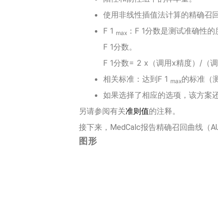
使用非线性插值法计算的精确召回曲线
F
1
：F
1
分数是测试准确性的
max
F
1
分数。
F
1
分数= 2 x（调用x精度）/（
相关标准：达到F
1
的标准（
max
如果选择了相应的选项，该方案还
另请参阅有关
准则值
的注释。
接下来，MedCalc报告精确召回曲线
图形