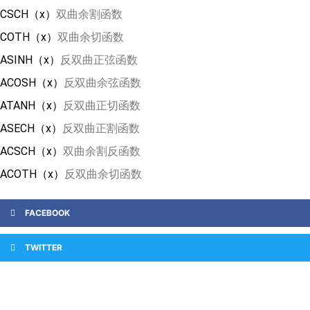
CSCH（
x
）
双曲余割函数
COTH（
x
）
双曲余切函数
ASINH（
x
）
反双曲正弦函数
ACOSH（
x
）
反双曲余弦函数
ATANH（
x
）
反双曲正切函数
ASECH（
x
）
反双曲正割函数
ACSCH（
x
）
双曲余割反函数
ACOTH（
x
）
反双曲余切函数
FACEBOOK
TWITTER