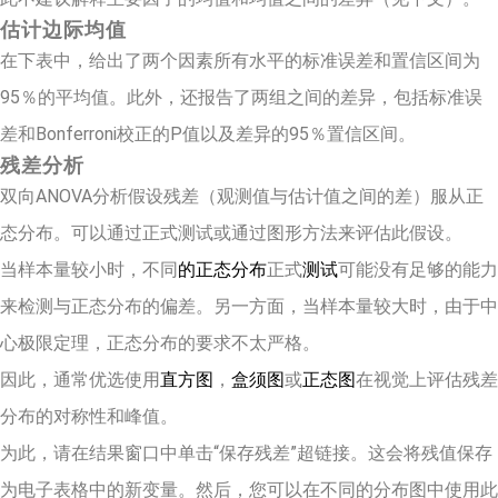
估计边际均值
在下表中，给出了两个因素所有水平的标准误差和置信区间为
95％的平均值。此外，还报告了两组之间的差异，包括标准误
差和Bonferroni校正的P值以及差异的95％置信区间。
残差分析
双向ANOVA分析假设残差（观测值与估计值之间的差）服从正
态分布。可以通过正式测试或通过图形方法来评估此假设。
当样本量较小时，不同
的正态分布
正式
测试
可能没有足够的能力
来检测与正态分布的偏差。另一方面，当样本量较大时，由于中
心极限定理，正态分布的要求不太严格。
因此，通常优选使用
直方图
，
盒须图
或
正态图
在视觉上评估残差
分布的对称性和峰值。
为此，请在结果窗口中单击“保存残差”超链接。这会将残值保存
为电子表格中的新变量。然后，您可以在不同的分布图中使用此